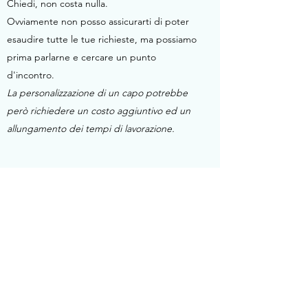
Chiedi, non costa nulla.
Ovviamente non posso assicurarti di poter
esaudire tutte le tue richieste, ma possiamo
prima parlarne e cercare un punto
d'incontro.
La personalizzazione di un capo potrebbe
però richiedere un costo aggiuntivo ed un
allungamento dei tempi di lavorazione.
SUBSCRIBE TO THE
NEWSLETTER!
-10% welcome discount and all the news
from the shop!